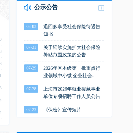
公示公告
退回多享受社会保险待遇告
08-03
知书
3
关于延续实施扩大社会保险
07-31
3
补贴范围政策的公告
3
2026年区本级第一批重点行
07-29
业领域中小微 企业社会...
1
3
上海市2026年就业援藏事业
07-28
单位专项招聘工作人员公告
4
《保密》宣传短片
07-23
4