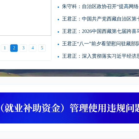
朱守科：自治区政协召开“提高网络空
王君正：中国共产党西藏自治区第十
王君正：2026中国西藏第七届跨喜马
王君正“八一”前夕看望慰问驻藏部
李强主持召开国务院常务会议 学
1
2
3
4
5
彻习近平总书记关于上半...
王君正：深入贯彻落实习近平经济思