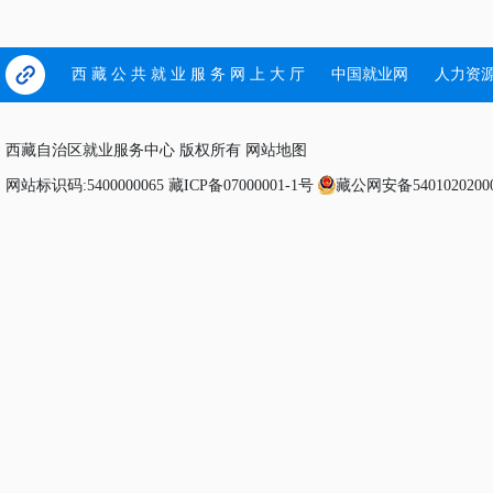
西 藏 公 共 就 业 服 务 网 上 大 厅
中国就业网
人力资
西藏自治区就业服务中心 版权所有
网站地图
网站标识码:5400000065
藏ICP备07000001-1号
藏公网安备5401020200